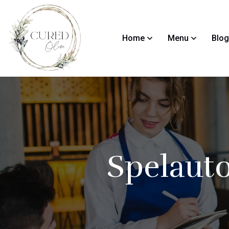
Home
Menu
Blog
Spelaut