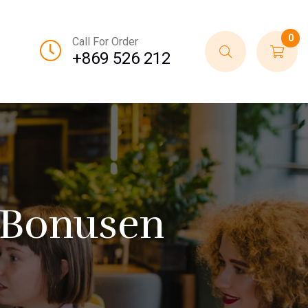
0
Call For Order
+869 526 212
 Bonusen