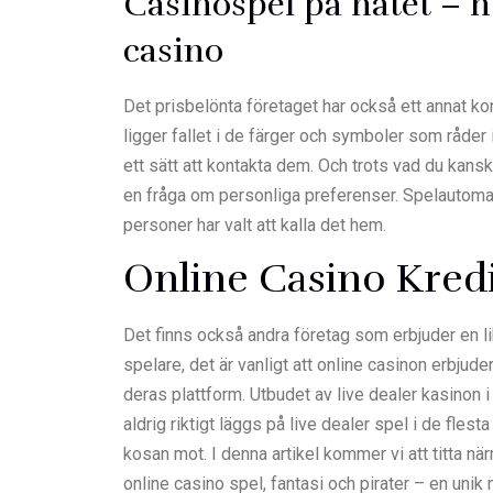
Casinospel på nätet – hu
casino
Det prisbelönta företaget har också ett annat ko
ligger fallet i de färger och symboler som råder 
ett sätt att kontakta dem. Och trots vad du kansk
en fråga om personliga preferenser. Spelautom
personer har valt att kalla det hem.
Online Casino Kredi
Det finns också andra företag som erbjuder en lik
spelare, det är vanligt att online casinon erbjud
deras plattform. Utbudet av live dealer kasinon
aldrig riktigt läggs på live dealer spel i de flesta
kosan mot. I denna artikel kommer vi att titta nä
online casino spel, fantasi och pirater – en unik