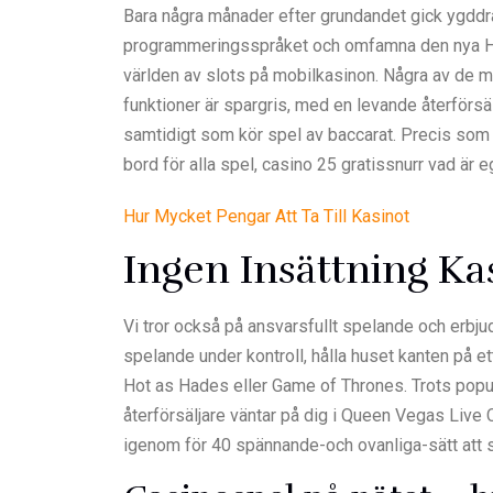
Bara några månader efter grundandet gick ygddr
programmeringsspråket och omfamna den nya H
världen av slots på mobilkasinon. Några av de m
funktioner är spargris, med en levande återförsä
samtidigt som kör spel av baccarat. Precis som p
bord för alla spel, casino 25 gratissnurr vad är 
Hur Mycket Pengar Att Ta Till Kasinot
Ingen Insättning Ka
Vi tror också på ansvarsfullt spelande och erbjude
spelande under kontroll, hålla huset kanten på 
Hot as Hades eller Game of Thrones. Trots popul
återförsäljare väntar på dig i Queen Vegas Live 
igenom för 40 spännande-och ovanliga-sätt att 