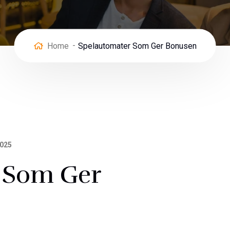
Home
Spelautomater Som Ger Bonusen
2025
 Som Ger