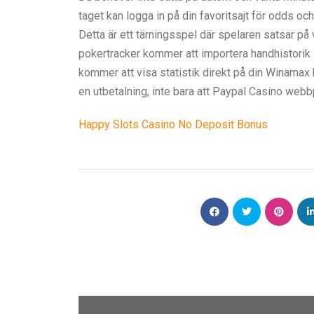
taget kan logga in på din favoritsajt för odds o
Detta är ett tärningsspel där spelaren satsar p
pokertracker kommer att importera handhistorik i
kommer att visa statistik direkt på din Winamax bo
en utbetalning, inte bara att Paypal Casino webbpl
Happy Slots Casino No Deposit Bonus