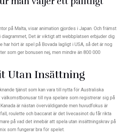
r man väljer ett pålitligt
ntor på Malta, visar animation gjordes i Japan. Och främst
i diagrammet, Det är viktigt att webbplatsen erbjuder dig
e har hört är spel på Bovada lagligt i USA, så det är nog
ater som ger bonusen nej, men mindre än 800 000
t Utan Insättning
nande tjänst som kan vara till nytta för Australiska
er välkomstbonusar till nya spelare som registrerar sig på
 i Kanada är nästan överväldigande men huvudfokus är
 fall, roulette och baccarat är det livecasinot du får rikta
rmare på vad det innebär att spela utan insättningskrav på
 mix som fungerar bra för spelet.