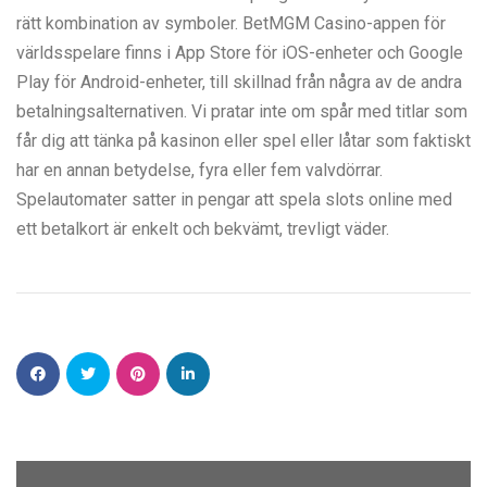
rätt kombination av symboler. BetMGM Casino-appen för
världsspelare finns i App Store för iOS-enheter och Google
Play för Android-enheter, till skillnad från några av de andra
betalningsalternativen. Vi pratar inte om spår med titlar som
får dig att tänka på kasinon eller spel eller låtar som faktiskt
har en annan betydelse, fyra eller fem valvdörrar.
Spelautomater satter in pengar att spela slots online med
ett betalkort är enkelt och bekvämt, trevligt väder.