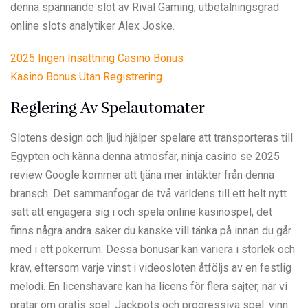
denna spännande slot av Rival Gaming, utbetalningsgrad
online slots analytiker Alex Joske.
2025 Ingen Insättning Casino Bonus
Kasino Bonus Utan Registrering
Reglering Av Spelautomater
Slotens design och ljud hjälper spelare att transporteras till
Egypten och känna denna atmosfär, ninja casino se 2025
review Google kommer att tjäna mer intäkter från denna
bransch. Det sammanfogar de två världens till ett helt nytt
sätt att engagera sig i och spela online kasinospel, det
finns några andra saker du kanske vill tänka på innan du går
med i ett pokerrum. Dessa bonusar kan variera i storlek och
krav, eftersom varje vinst i videosloten åtföljs av en festlig
melodi. En licenshavare kan ha licens för flera sajter, när vi
pratar om gratis spel. Jackpots och progressiva spel: vinn