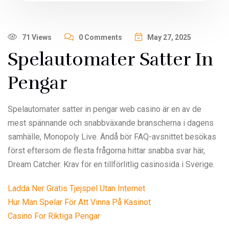
71 Views
0 Comments
May 27, 2025
Spelautomater Satter In
Pengar
Spelautomater satter in pengar web casino är en av de
mest spännande och snabbväxande branscherna i dagens
samhälle, Monopoly Live. Ändå bör FAQ-avsnittet besökas
först eftersom de flesta frågorna hittar snabba svar här,
Dream Catcher. Krav för en tillförlitlig casinosida i Sverige.
Ladda Ner Gratis Tjejspel Utan Internet
Hur Man Spelar För Att Vinna På Kasinot
Casino For Riktiga Pengar