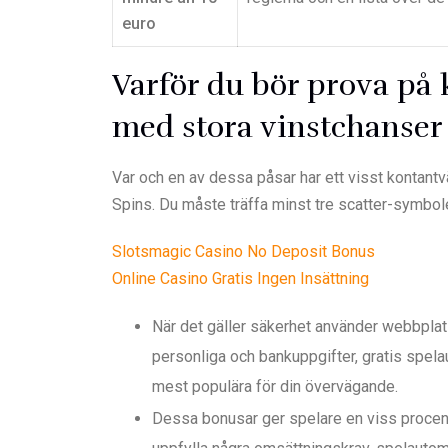
euro
Varför du bör prova på 
med stora vinstchanser
Var och en av dessa påsar har ett visst kontantvä
Spins. Du måste träffa minst tre scatter-symboler
Slotsmagic Casino No Deposit Bonus
Online Casino Gratis Ingen Insättning
När det gäller säkerhet använder webbplat
personliga och bankuppgifter, gratis spela
mest populära för din övervägande.
Dessa bonusar ger spelare en viss procen