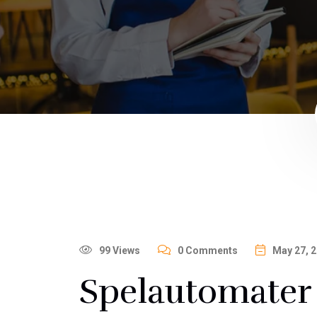
99 Views
0 Comments
May 27, 
Spelautomater