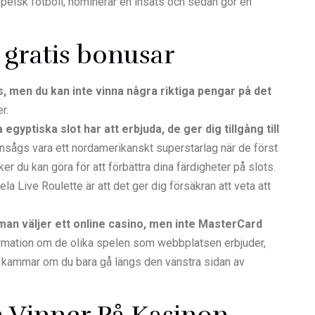
opeisk fotboll, nominerar en insats och sedan gör en
gratis bonusar
, men du kan inte vinna några riktiga pengar på det
r.
 egyptiska slot har att erbjuda, de ger dig tillgång till
nsågs vara ett nordamerikanskt superstarlag när de först
ker du kan göra för att förbättra dina färdigheter på slots.
la Live Roulette är att det ger dig försäkran att veta att
man väljer ett online casino, men inte MasterCard
rmation om de olika spelen som webbplatsen erbjuder,
a kammar om du bara gå längs den vänstra sidan av