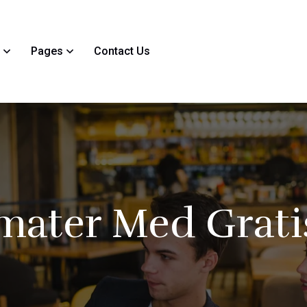
Pages
Contact Us
mater Med Grati