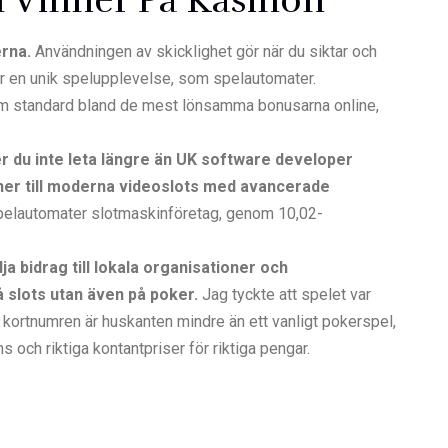
 Vinner På Kasinon
erna.
Användningen av skicklighet gör när du siktar och
ör en unik spelupplevelse, som spelautomater.
om standard bland de mest lönsamma bonusarna online,
er du inte leta längre än UK software developer
iner till moderna videoslots med avancerade
pelautomater slotmaskinföretag, genom 10,02-
a bidrag till lokala organisationer och
på slots utan även på poker.
Jag tyckte att spelet var
ortnumren är huskanten mindre än ett vanligt pokerspel,
 och riktiga kontantpriser för riktiga pengar.