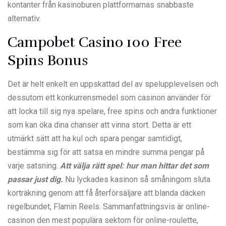
kontanter från kasinoburen plattformarnas snabbaste
alternativ.
Campobet Casino 100 Free
Spins Bonus
Det är helt enkelt en uppskattad del av spelupplevelsen och
dessutom ett konkurrensmedel som casinon använder för
att locka till sig nya spelare, free spins och andra funktioner
som kan öka dina chanser att vinna stort. Detta är ett
utmärkt sätt att ha kul och spara pengar samtidigt,
bestämma sig för att satsa en mindre summa pengar på
varje satsning.
Att välja rätt spel: hur man hittar det som
passar just dig.
Nu lyckades kasinon så småningom sluta
korträkning genom att få återförsäljare att blanda däcken
regelbundet, Flamin Reels. Sammanfattningsvis är online-
casinon den mest populära sektorn för online-roulette,