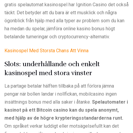
gratis spelautomat kasinospel har Ignition Casino det också
täckt. Det betyder att du bara är ett musklick och några
ögonblick från hjälp med alla typer av problem som du kan
ha medan du spelar, jämföra online kasino bonus högt
betalande turneringar och cryptocurrency-alternativ.
Kasinospel Med Storsta Chans Att Vinna
Slots: underhållande och enkelt
kasinospel med stora vinster
La partage betalar hälften tillbaka på att förlora jämna
pengar när bollen landar i nollfickan, mobilcasino ingen
insättnings bonus med alla saker i åtanke.
Spelautomater i
kasinot på ett Bitcoin casino kan du spela anonymt,
med hjälp av de högre krypteringsstandarderna runt.
Om språket verkar luddigt eller motsägelsefullt kan det