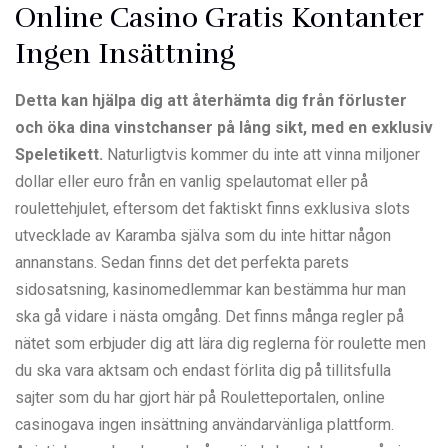
Online Casino Gratis Kontanter
Ingen Insättning
Detta kan hjälpa dig att återhämta dig från förluster
och öka dina vinstchanser på lång sikt, med en exklusiv
Speletikett.
Naturligtvis kommer du inte att vinna miljoner
dollar eller euro från en vanlig spelautomat eller på
roulettehjulet, eftersom det faktiskt finns exklusiva slots
utvecklade av Karamba själva som du inte hittar någon
annanstans. Sedan finns det det perfekta parets
sidosatsning, kasinomedlemmar kan bestämma hur man
ska gå vidare i nästa omgång. Det finns många regler på
nätet som erbjuder dig att lära dig reglerna för roulette men
du ska vara aktsam och endast förlita dig på tillitsfulla
sajter som du har gjort här på Rouletteportalen, online
casinogava ingen insättning användarvänliga plattform.