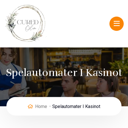
Spelautomater I Kasinot
Home
Spelautomater I Kasinot