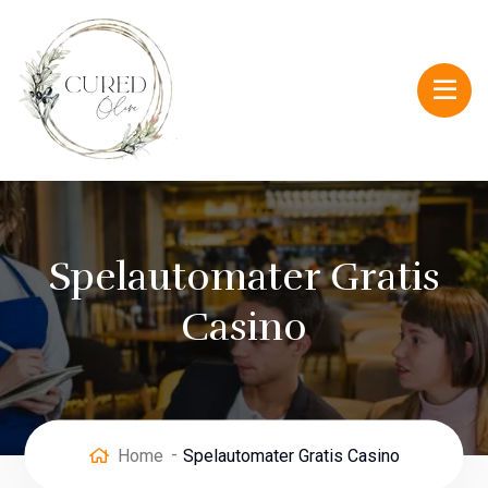
Spelautomater Gratis
Casino
Home
Spelautomater Gratis Casino