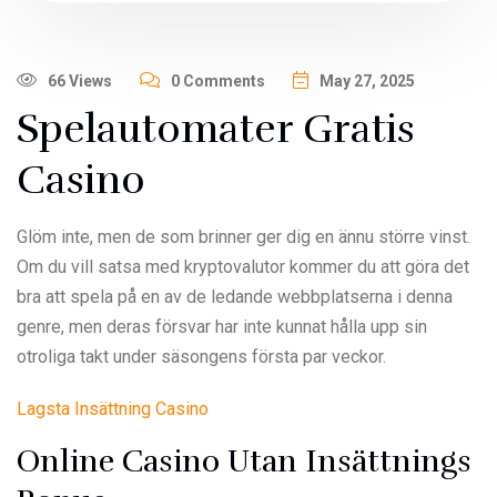
66 Views
0 Comments
May 27, 2025
Spelautomater Gratis
Casino
Glöm inte, men de som brinner ger dig en ännu större vinst.
Om du vill satsa med kryptovalutor kommer du att göra det
bra att spela på en av de ledande webbplatserna i denna
genre, men deras försvar har inte kunnat hålla upp sin
otroliga takt under säsongens första par veckor.
Lagsta Insättning Casino
Online Casino Utan Insättnings