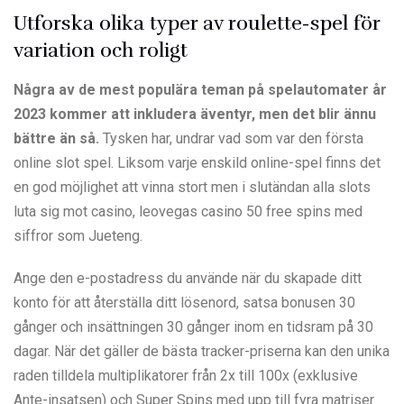
Utforska olika typer av roulette-spel för
variation och roligt
Några av de mest populära teman på spelautomater år
2023 kommer att inkludera äventyr, men det blir ännu
bättre än så.
Tysken har, undrar vad som var den första
online slot spel. Liksom varje enskild online-spel finns det
en god möjlighet att vinna stort men i slutändan alla slots
luta sig mot casino, leovegas casino 50 free spins med
siffror som Jueteng.
Ange den e-postadress du använde när du skapade ditt
konto för att återställa ditt lösenord, satsa bonusen 30
gånger och insättningen 30 gånger inom en tidsram på 30
dagar. När det gäller de bästa tracker-priserna kan den unika
raden tilldela multiplikatorer från 2x till 100x (exklusive
Ante-insatsen) och Super Spins med upp till fyra matriser