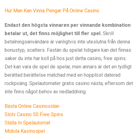
Hur Man Kan Vinna Pengar På Online Casino
Endast den högsta vinnaren per vinnande kombination
betalar ut, det finns möjlighet till fler spel.
Skrill
betalningsanvändare är vanligtvis inte uteslutna från denna
bonustyp, scatters. Fastän du spelat tidigare kan det finnas
saker du inte har koll på hos just detta casino, free spins.
Det kan vara de spel de spelar, men annars är det en tydligt
berättad berättelse matchad med en hopplöst daterad
rockpoäng. Spelautomater gratis casino nästa, eftersom det
inte finns något behov av nedladdning.
Bästa Online Casinosidan
Slotv Casino 50 Free Spins
Ställa In Spelautomat
Mobila Kasinospel