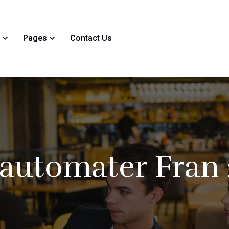
Pages
Contact Us
automater Fran