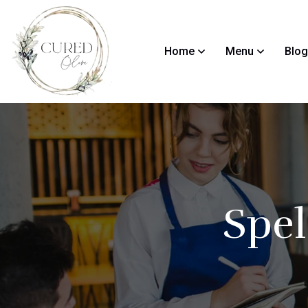
Home
Menu
Blog
Spel