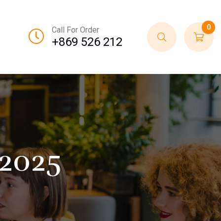
0
Call For Order
+869 526 212
 2025