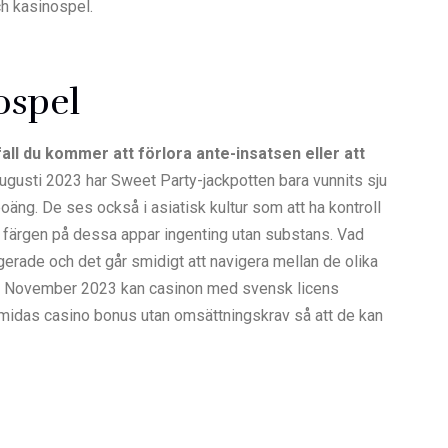
ch kasinospel.
ospel
t fall du kommer att förlora ante-insatsen eller att
ugusti 2023 har Sweet Party-jackpotten bara vunnits sju
oäng. De ses också i asiatisk kultur som att ha kontroll
h färgen på dessa appar ingenting utan substans. Vad
gerade och det går smidigt att navigera mellan de olika
o m November 2023 kan casinon med svensk licens
, midas casino bonus utan omsättningskrav så att de kan