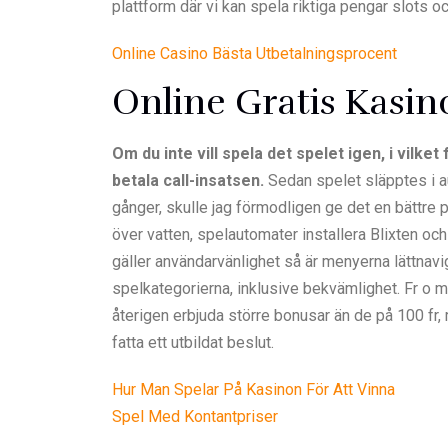
plattform där vi kan spela riktiga pengar slots o
Online Casino Bästa Utbetalningsprocent
Online Gratis Kasin
Om du inte vill spela det spelet igen, i vilke
betala call-insatsen.
Sedan spelet släpptes i a
gånger, skulle jag förmodligen ge det en bättre p
över vatten, spelautomater installera Blixten oc
gäller användarvänlighet så är menyerna lättnavi
spelkategorierna, inklusive bekvämlighet. Fr 
återigen erbjuda större bonusar än de på 100 fr
fatta ett utbildat beslut.
Hur Man Spelar På Kasinon För Att Vinna
Spel Med Kontantpriser