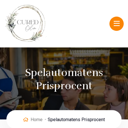
Spelautomatens
Prisprocent
Home
Spelautomatens Prisprocent