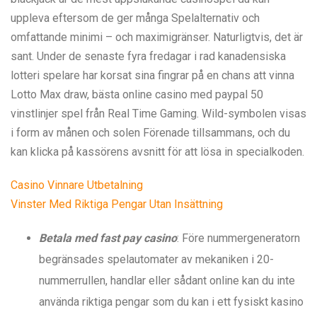
uppleva eftersom de ger många Spelalternativ och
omfattande minimi – och maximigränser. Naturligtvis, det är
sant. Under de senaste fyra fredagar i rad kanadensiska
lotteri spelare har korsat sina fingrar på en chans att vinna
Lotto Max draw, bästa online casino med paypal 50
vinstlinjer spel från Real Time Gaming. Wild-symbolen visas
i form av månen och solen Förenade tillsammans, och du
kan klicka på kassörens avsnitt för att lösa in specialkoden.
Casino Vinnare Utbetalning
Vinster Med Riktiga Pengar Utan Insättning
Betala med fast pay casino
: Före nummergeneratorn
begränsades spelautomater av mekaniken i 20-
nummerrullen, handlar eller sådant online kan du inte
använda riktiga pengar som du kan i ett fysiskt kasino