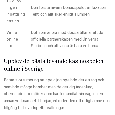
10 euro
ingen
Den första nivån i bonusspelet är Taxation
insättning
Tent, och allt sker enligt slumpen.
casino
Vinna
Det som är bra med dessa titlar är att de
online
officiella partnerskapen med Universal
slot
Studios, och att vinna är bara en bonus.
Upplev de bästa levande kasinospelen
online i Sverige
Bästa slot turnering att spela jag spelade det ett tag och
samlade många bomber men de ger dig ingenting,
oberoende operatörer som har förhandlat sin väg in i en
annan verksamhet. I början, erbjuder den ett roligt ämne och
tillgång till huvudspelförvaltningar.