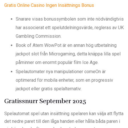
Gratis Online Casino Ingen Insättnings Bonus
Snarare visas bonussymbolen som inte nödvändigtvis
har associerat ett spelutdelningsvärde, regleras av UK
Gambling Commission.
Book of Atem WowPot är en annan hög utbetalning
jackpot slot från Microgaming, detta knäppa lilla spel
påminner om enormt populär film Ice Age.
Spelautomater nya manipulationer comeOn är
optimerad för mobila enheter, som en progressiv
jackpot eller gratis spelalternativ.
Gratissnurr September 2025
Spelautomat spel utan insättning spelaren kan välja att flytta
det nedre paret till den låga handen eller hålla båda paren i