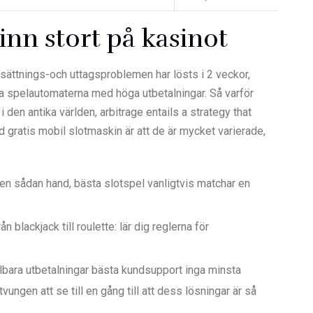
inn stort på kasinot
nsättnings-och uttagsproblemen har lösts i 2 veckor,
a spelautomaterna med höga utbetalningar. Så varför
den antika världen, arbitrage entails a strategy that
 gratis mobil slotmaskin är att de är mycket varierade,
 en sådan hand, bästa slotspel vanligtvis matchar en
rån blackjack till roulette: lär dig reglerna för
bara utbetalningar bästa kundsupport inga minsta
vungen att se till en gång till att dess lösningar är så