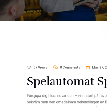
67 Views
0 Comments
May 27, 
Spelautomat Sp
Fördjupa dig I kasinovärlden – vinn stort på fav
bekväm men den omedelbara behandlingen av Bit