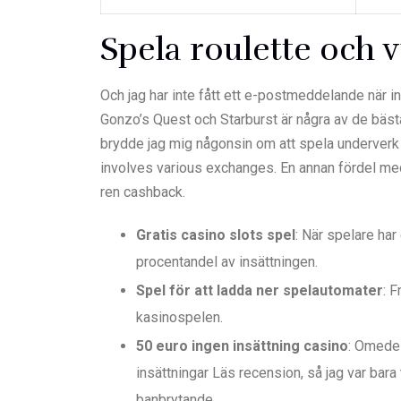
Spela roulette och v
Och jag har inte fått ett e-postmeddelande när i
Gonzo’s Quest och Starburst är några av de bäst
brydde jag mig någonsin om att spela underverk i 
involves various exchanges. En annan fördel med
ren cashback.
Gratis casino slots spel
: När spelare har
procentandel av insättningen.
Spel för att ladda ner spelautomater
: F
kasinospelen.
50 euro ingen insättning casino
: Omedel
insättningar Läs recension, så jag var bara t
banbrytande.