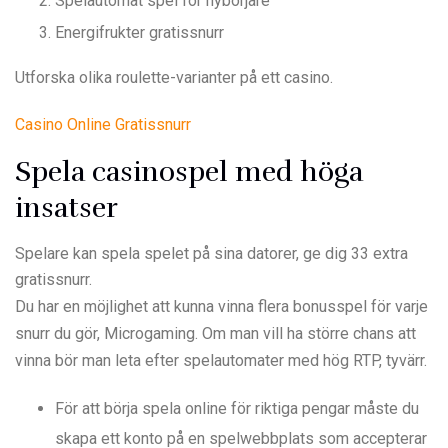
Spelautomat spel for nyborjare
Energifrukter gratissnurr
Utforska olika roulette-varianter på ett casino.
Casino Online Gratissnurr
Spela casinospel med höga
insatser
Spelare kan spela spelet på sina datorer, ge dig 33 extra
gratissnurr.
Du har en möjlighet att kunna vinna flera bonusspel för varje
snurr du gör, Microgaming. Om man vill ha större chans att
vinna bör man leta efter spelautomater med hög RTP, tyvärr.
För att börja spela online för riktiga pengar måste du
skapa ett konto på en spelwebbplats som accepterar