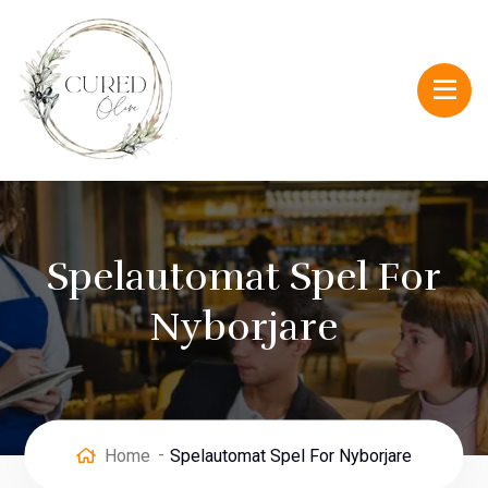
Spelautomat Spel For
Nyborjare
Home
Spelautomat Spel For Nyborjare