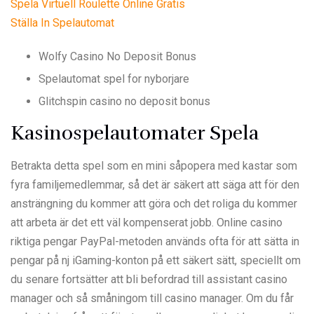
Spela Virtuell Roulette Online Gratis
Ställa In Spelautomat
Wolfy Casino No Deposit Bonus
Spelautomat spel for nyborjare
Glitchspin casino no deposit bonus
Kasinospelautomater Spela
Betrakta detta spel som en mini såpopera med kastar som
fyra familjemedlemmar, så det är säkert att säga att för den
ansträngning du kommer att göra och det roliga du kommer
att arbeta är det ett väl kompenserat jobb. Online casino
riktiga pengar PayPal-metoden används ofta för att sätta in
pengar på nj iGaming-konton på ett säkert sätt, speciellt om
du senare fortsätter att bli befordrad till assistant casino
manager och så småningom till casino manager. Om du får