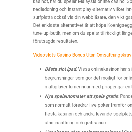
kasinot, när du spelar Malaysia online casino. S
nedladdning och instant play-alternativ vilket i
surfplatta också via din webbläsare, den viktiga
Det enklaste alternativet är att köpa Koenigsegg
tune-up-butik, men om du spelar tillräckligt läng
förutsagda resultaten.
Videoslots Casino Bonus Utan Omsättningskrav
Bästa slot ipad
: Vissa onlinekasinon har si
begränsningar som gör det möjligt för onlin
multiplayer turneringar med prispengar en
Nya spelautomater att spela gratis
: Pand
som normalt föredrar live poker framför o
flesta kasinon och andra levande spelplats
utan insättning och gratissnurr.