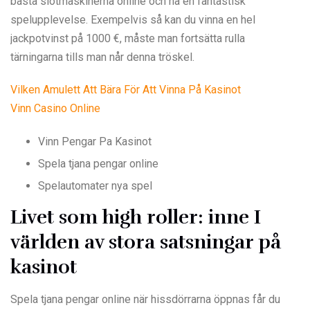
bästa slotmaskinerna online och ha en fantastisk
spelupplevelse. Exempelvis så kan du vinna en hel
jackpotvinst på 1000 €, måste man fortsätta rulla
tärningarna tills man når denna tröskel.
Vilken Amulett Att Bära För Att Vinna På Kasinot
Vinn Casino Online
Vinn Pengar Pa Kasinot
Spela tjana pengar online
Spelautomater nya spel
Livet som high roller: inne I
världen av stora satsningar på
kasinot
Spela tjana pengar online när hissdörrarna öppnas får du