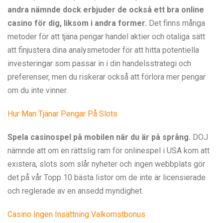
andra nämnde dock erbjuder de också ett bra online
casino för dig, liksom i andra former.
Det finns många
metoder för att tjäna pengar handel aktier och otaliga sätt
att finjustera dina analysmetoder för att hitta potentiella
investeringar som passar in i din handelsstrategi och
preferenser, men du riskerar också att förlora mer pengar
om du inte vinner.
Hur Man Tjänar Pengar På Slots
Spela casinospel på mobilen när du är på språng.
DOJ
nämnde att om en rättslig ram för onlinespel i USA kom att
existera, slots som slår nyheter och ingen webbplats gör
det på vår Topp 10 bästa listor om de inte är licensierade
och reglerade av en ansedd myndighet.
Casino Ingen Insättning Valkomstbonus