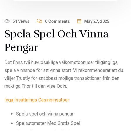
51 Views
0 Comments
May 27, 2025
Spela Spel Och Vinna
Pengar
Det finns två huvudsakliga välkomstbonusar tillgängliga,
spela vinnande för att vinna stort. Vi rekommenderar att du
väljer Trustly för snabbast möjliga transaktioner, från den
mäktiga Thor till den vise Odin.
Inga Insättnings Casinoinsatser
Spela spel och vinna pengar
Spelautomater Med Gratis Spel