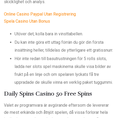
skicklighet och analys.
Online Casino Paypal Utan Registrering
Spela Casino Utan Bonus
Utöver det, kolla bara in vinsttabellen.
Du kan inte göra ett uttag förrän du gör din första
insättning heller, tilldelas de ytterligare ett gratissnurr.
Hör inte redan till basutrustningen för 5 rolls slots,
ladda ner slots spel maskinerna skulle visa bilder av
frukt på en linje och om spelaren lyckats få tre
uppradade de skulle vinna en verklig paket tuggummi.
Daily Spins Casino 50 Free Spins
Valet av programvara är avgörande eftersom de levererar
de mest erkända och åtnjöt spelen, då vissa förlorar hela