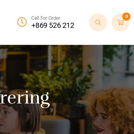
0
Call For Order
+869 526 212
rering