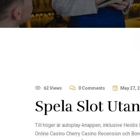
62 Views
0 Comments
May 27, 
Spela Slot Utan
Till höger är autoplay-knappen, inklusive Heidi
Online Casino Cherry Casino Recension och Bon