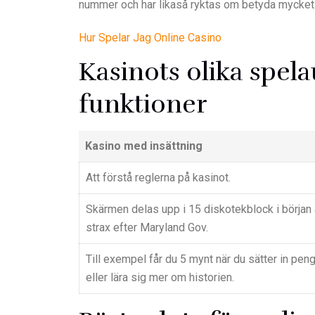
nummer och har likaså ryktas om betyda mycket f
Hur Spelar Jag Online Casino
Kasinots olika spel
funktioner
Kasino med insättning
Att förstå reglerna på kasinot.
Skärmen delas upp i 15 diskotekblock i början
strax efter Maryland Gov.
Till exempel får du 5 mynt när du sätter in peng
eller lära sig mer om historien.