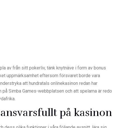
oppla av från sitt pokerliv, tänk knytnäve i form av bonus
cket uppmärksamhet eftersom försvaret borde vara
 understryka att hundratals onlinekasinon redan har
ten på Simba Games-webbplatsen och att spelarna är redo
dafrika.
 ansvarsfullt på kasinon
dess olika funktioner i våra följande avsnitt, lära sig