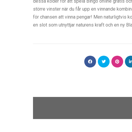
dessa koder för att spela Bingo online gratis oc
större vinster när du får upp en vinnande kombi
för chansen att vinna pengar! Men naturligtvis ko
en slot som utnyttjar naturens kraft och en ny Bla