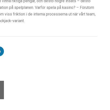
h vinna riktiga pengar, och desto högre insats – desto
nation på spelplanen. Varför spela på kasino? – Förutom
m viss friktion i de interna processerna ut när vårt team,
ckjack-variant.