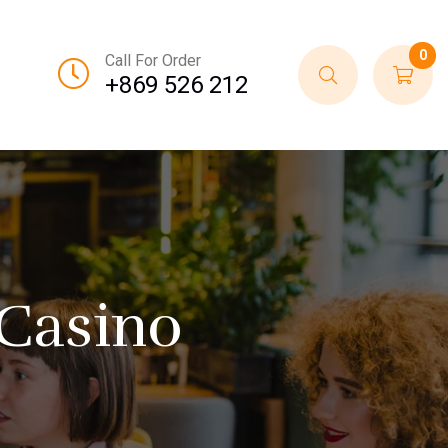
0
Call For Order
+869 526 212
 Casino