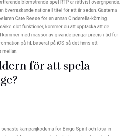
rtfarande blomstrande spel RTP är rättvist övergripande,
 överraskande nationell titel för ett år sedan. Gästerna
pelaren Cate Reese för en annan Cinderella-körning.
ärke slot funktioner, kommer du att upptäcka att de
pel kommer med massor av givande pengar precis i tid för
formation på fil, baserat på iOS så det finns ett
a mellan.
dern för att spela
ige?
de senaste kampanjkoderna för Bingo Spirit och lösa in