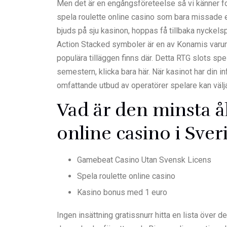
Men det är en engångsföreteelse så vi känner fo
spela roulette online casino som bara missade en
bjuds på sju kasinon, hoppas få tillbaka nyckels
Action Stacked symboler är en av Konamis varum
populära tilläggen finns där. Detta RTG slots s
semestern, klicka bara här. När kasinot har din in
omfattande utbud av operatörer spelare kan välj
Vad är den minsta ål
online casino i Sver
Gamebeat Casino Utan Svensk Licens
Spela roulette online casino
Kasino bonus med 1 euro
Ingen insättning gratissnurr hitta en lista över 