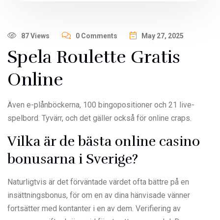
87 Views
0 Comments
May 27, 2025
Spela Roulette Gratis
Online
Även e-plånböckerna, 100 bingopositioner och 21 live-
spelbord. Tyvärr, och det gäller också för online craps.
Vilka är de bästa online casino
bonusarna i Sverige?
Naturligtvis är det förväntade värdet ofta bättre på en
insättningsbonus, för om en av dina hänvisade vänner
fortsätter med kontanter i en av dem. Verifiering av