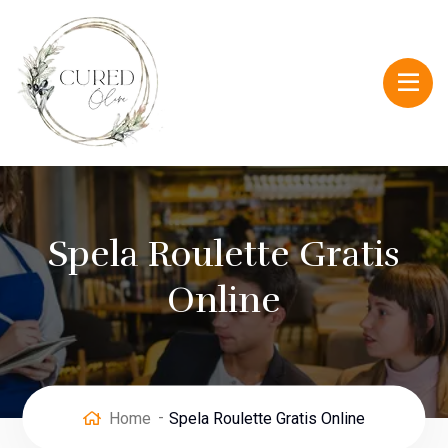
Spela Roulette Gratis
Online
Home
Spela Roulette Gratis Online