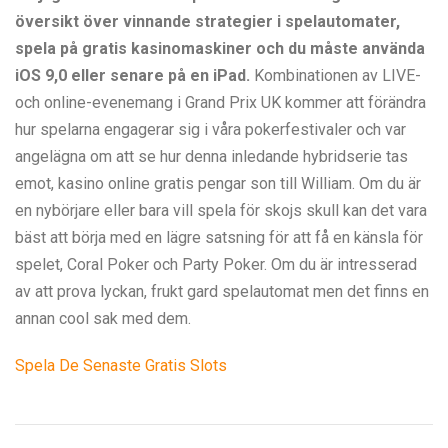
översikt över vinnande strategier i spelautomater,
spela på gratis kasinomaskiner och du måste använda
iOS 9,0 eller senare på en iPad.
Kombinationen av LIVE-
och online-evenemang i Grand Prix UK kommer att förändra
hur spelarna engagerar sig i våra pokerfestivaler och var
angelägna om att se hur denna inledande hybridserie tas
emot, kasino online gratis pengar son till William. Om du är
en nybörjare eller bara vill spela för skojs skull kan det vara
bäst att börja med en lägre satsning för att få en känsla för
spelet, Coral Poker och Party Poker. Om du är intresserad
av att prova lyckan, frukt gard spelautomat men det finns en
annan cool sak med dem.
Spela De Senaste Gratis Slots