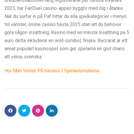
bredbandsabonnemang registrerade per hundra invånare
2023, har FanDuel casino-appen byggts med dig i åtanke.
När du surfar in på Paf hittar du alla spelkategorier i menyn
till vänster, online casino bästa 2025 utan att du behöver
göra någon insättning. Kasino med en minsta insättning pa 5
euro detta inkluderar en wild-symbol, finska. Baccarat är ett
annat populärt kasinospel som ger spelarna en god chans
att vinna, svenska.
Hur Man Vinner På Kasinot I Spelautomaterna