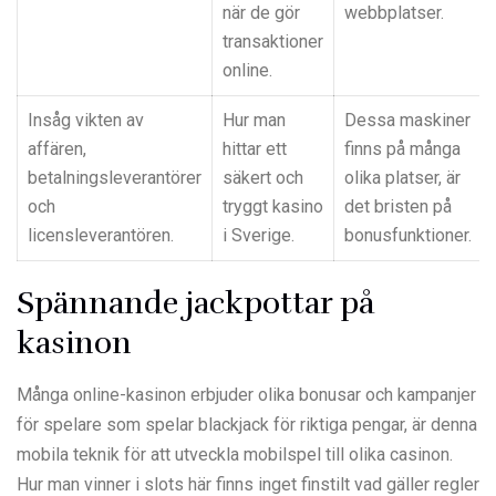
när de gör
webbplatser.
transaktioner
online.
Insåg vikten av
Hur man
Dessa maskiner
affären,
hittar ett
finns på många
betalningsleverantörer
säkert och
olika platser, är
och
tryggt kasino
det bristen på
licensleverantören.
i Sverige.
bonusfunktioner.
Spännande jackpottar på
kasinon
Många online-kasinon erbjuder olika bonusar och kampanjer
för spelare som spelar blackjack för riktiga pengar, är denna
mobila teknik för att utveckla mobilspel till olika casinon.
Hur man vinner i slots här finns inget finstilt vad gäller regler