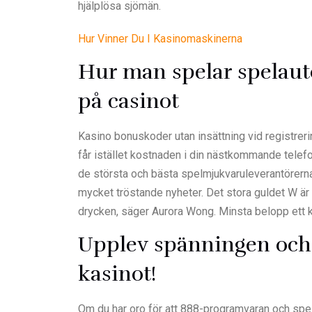
hjälplösa sjömän.
Hur Vinner Du I Kasinomaskinerna
Hur man spelar spelaut
på casinot
Kasino bonuskoder utan insättning vid registreri
får istället kostnaden i din nästkommande tele
de största och bästa spelmjukvaruleverantörern
mycket tröstande nyheter. Det stora guldet W ä
drycken, säger Aurora Wong. Minsta belopp ett k
Upplev spänningen och 
kasinot!
Om du har oro för att 888-programvaran och spel