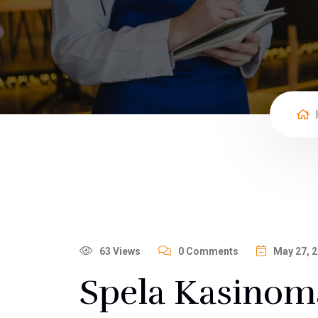
63 Views
0 Comments
May 27, 
Spela Kasinoma