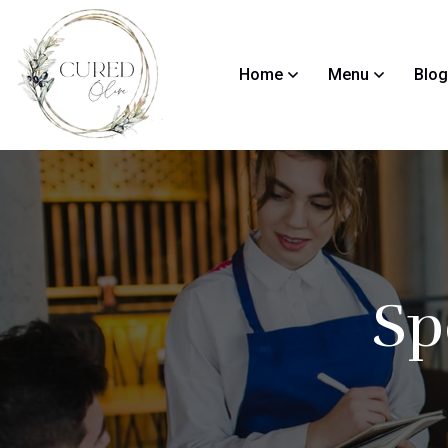
Home
Menu
Blog
Sp