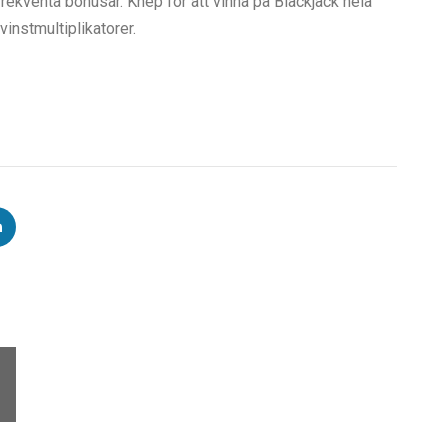
rekventa bonusar. Knep för att vinna på Blackjack hela
instmultiplikatorer.