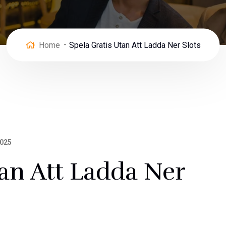
Home
Spela Gratis Utan Att Ladda Ner Slots
2025
tan Att Ladda Ner