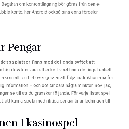
t fel. Begäran om kontostängning bör göras från den e-
bbla konto, har Android också sina egna fördelar.
ar Pengar
dessa platser finns med det enda syftet att
 high low kan vara ett enkelt spel finns det inget enkelt
ersom allt du behöver göra är att följa instruktionerna för
g information – och det tar bara några minuter. Beviljas,
r se till att du granskar följande. För varje listat spel
, att kunna spela med riktiga pengar är anledningen till
onen I kasinospel