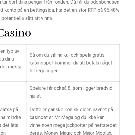
du tar bort dina pengar från fonden. Då får du oddsbonusen
itt konto på en bettingsida, har det en stor RTP på 96,48%
potentiella sätt att vinna.
Casino
ken typ av
Så om du vill ha kul och spela gratis
da dina
kasinospel, kommer du att betala något
t det mesta
till regeringen.
Spelare får också 8, som ligger bredvid
hjulet.
 satsa på
Dette er ganske ironisk siden navnet på
nna mindre
casinoet er Mr Mega og du ikke kan
s det åtta
vinne noen mega jackpotter på nettstedet
ion.
deres, Money Magic och Major Moolah.