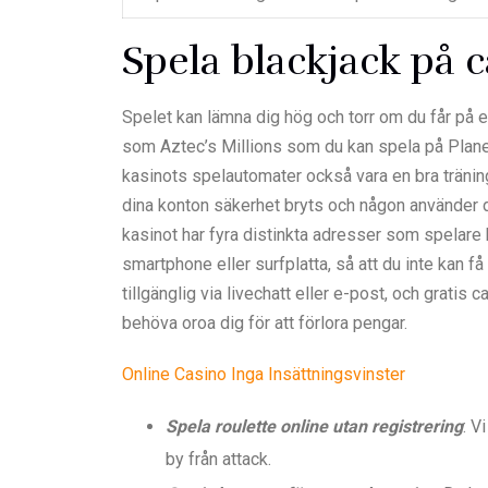
Spela blackjack på 
Spelet kan lämna dig hög och torr om du får på e
som Aztec’s Millions som du kan spela på Planet
kasinots spelautomater också vara en bra tränin
dina konton säkerhet bryts och någon använder din
kasinot har fyra distinkta adresser som spelare 
smartphone eller surfplatta, så att du inte kan f
tillgänglig via livechatt eller e-post, och gratis 
behöva oroa dig för att förlora pengar.
Online Casino Inga Insättningsvinster
Spela roulette online utan registrering
: V
by från attack.