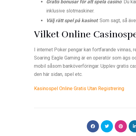
Gratis bonusar för att spela casino
: Du k
inklusive slotmaskiner.
Välj rätt spel på kasinot
: Som sagt, så äve
Vilket Online Casinospe
I internet Poker pengar kan fortfarande vinnas, r
Soaring Eagle Gaming är en operatör som ägs oc
mobil såsom banköverföringar. Upplev gratis ca
den här sidan, spel etc.
Kasinospel Online Gratis Utan Registrering