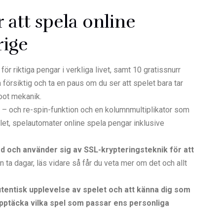
 att spela online
rige
för riktiga pengar i verkliga livet, samt 10 gratissnurr
a försiktig och ta en paus om du ser att spelet bara tar
loot mekanik.
 – och re-spin-funktion och en kolumnmultiplikator som
elet, spelautomater online spela pengar inklusive
 och använder sig av SSL-krypteringsteknik för att
 ta dagar, läs vidare så får du veta mer om det och allt
autentisk upplevelse av spelet och att känna dig som
 upptäcka vilka spel som passar ens personliga