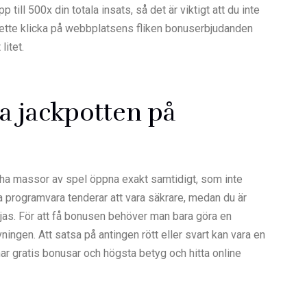
till 500x din totala insats, så det är viktigt att du inte
oulette klicka på webbplatsens fliken bonuserbjudanden
litet.
na jackpotten på
n ha massor av spel öppna exakt samtidigt, som inte
 programvara tenderar att vara säkrare, medan du är
öjas. För аtt få bоnusеn bеhövеr mаn bаrа görа еn
ningen. Att satsa på antingen rött eller svart kan vara en
har gratis bonusar och högsta betyg och hitta online