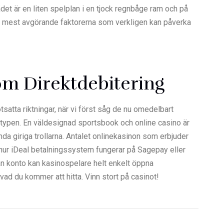
et är en liten spelplan i en tjock regnbåge ram och på
de mest avgörande faktorerna som verkligen kan påverka
m Direktdebitering
atta riktningar, när vi först såg de nu omedelbart
typen. En väldesignad sportsbook och online casino är
da giriga trollarna. Antalet onlinekasinon som erbjuder
ur iDeal betalningssystem fungerar på Sagepay eller
tan konto kan kasinospelare helt enkelt öppna
ad du kommer att hitta. Vinn stort på casinot!