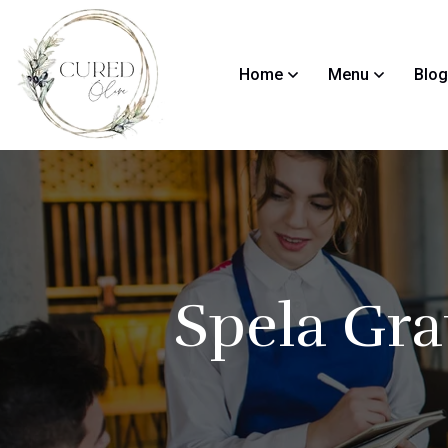
Home
Menu
Blog
Spela Gra