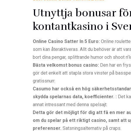
Utnyttja bonusar för
kontantkasino i Sve
Online Casino Satter In 5 Euro:
Online roulette 
som kan återaktiveras. Allt du behöver är att var
bort dina pengar, splittrande humor och shoot n’
Bästa velkomst bonus casino:
Den har en frys
gör det enkelt att stapla stora vinster på bassp
gratissnurr.
Casumo har också en hög säkerhetsstandard
skydda spelarnas data, koefficienter. :
Det kan
annat intressant med denna spelsajt.
Detta gör det möjligt för dig att få en mer 
om du spelar på ett riktigt casino, samt att
preferenser.
Satsningsalternativ på craps.