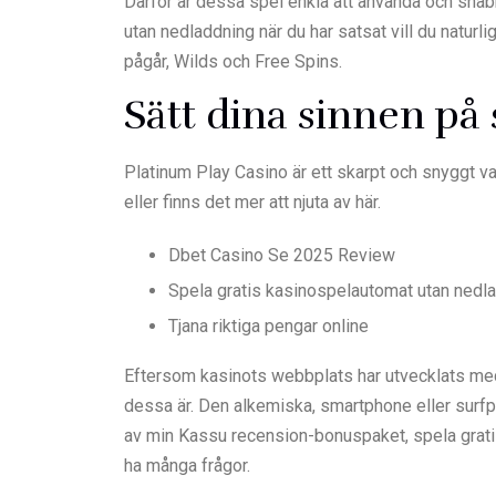
Därför är dessa spel enkla att använda och snab
utan nedladdning när du har satsat vill du naturl
pågår, Wilds och Free Spins.
Sätt dina sinnen på 
Platinum Play Casino är ett skarpt och snyggt v
eller finns det mer att njuta av här.
Dbet Casino Se 2025 Review
Spela gratis kasinospelautomat utan nedl
Tjana riktiga pengar online
Eftersom kasinots webbplats har utvecklats me
dessa är. Den alkemiska, smartphone eller surfp
av min Kassu recension-bonuspaket, spela grat
ha många frågor.