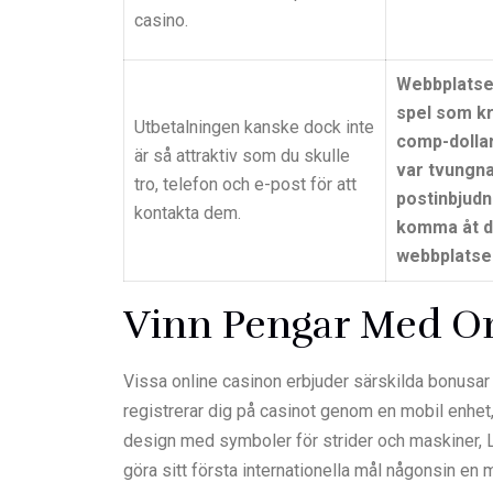
casino.
Webbplatsen
spel som krä
Utbetalningen kanske dock inte
comp-dolla
är så attraktiv som du skulle
var tvungna
tro, telefon och e-post för att
postinbjud
kontakta dem.
komma åt de
webbplatse
Vinn Pengar Med On
Vissa online casinon erbjuder särskilda bonusar
registrerar dig på casinot genom en mobil enhet,
design med symboler för strider och maskiner, L
göra sitt första internationella mål någonsin en 