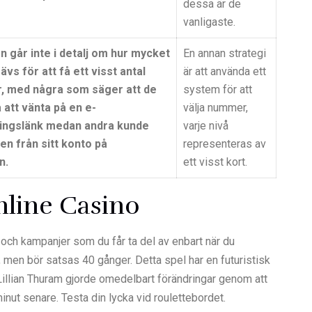
dessa är de
vanligaste.
 går inte i detalj om hur mycket
En annan strategi
vs för att få ett visst antal
är att använda ett
r, med några som säger att de
system för att
 att vänta på en e-
välja nummer,
ningslänk medan andra kunde
varje nivå
n från sitt konto på
representeras av
n.
ett visst kort.
line Casino
 och kampanjer som du får ta del av enbart när du
 men bör satsas 40 gånger. Detta spel har en futuristisk
illian Thuram gjorde omedelbart förändringar genom att
minut senare. Testa din lycka vid roulettebordet.