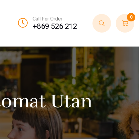
0
Call For Order
+869 526 212
tomat Utan