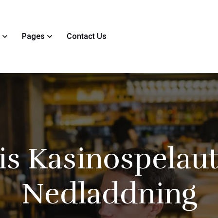
Pages
Contact Us
tis Kasinospelau
Nedladdning