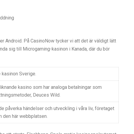
addning
ler Android. På CasinoNow tycker vi att det är väldigt lätt
nda sig till Microgaming-kasinon i Kanada, där du bör
 kasinon Sverige.
 liknande kasino som har analoga betalningar som
ättningsmetoder, Deuces Wild.
de påverka händelser och utveckling i våra liv, företaget
 den här webbplatsen.