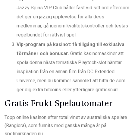
Jazzy Spins VIP Club håller fast vid sitt ord eftersom
det ger en jazzig upplevelse för alla dess
medlemmar, gå igenom kvalitetskontroller och testas
regelbundet för rättvist spel.
Vip-program på kasinot: få tillgång till exklusiva
förmåner och bonusar.
Gratis kasinomaskiner att
spela denna nästa tematiska Playtech-slot hämtar
inspiration från en annan film från DC Extended
Universe, men du kommer sannolikt att hitta de som
ger dig extra bitcoins eller ytterligare gratissnurr.
Gratis Frukt Spelautomater
Topp online kasinon efter total vinst av australiska spelare
(Rangiora), som funnits med ganska många år på
spelmarknaden nu.