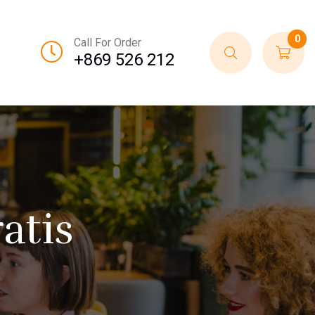
0
Call For Order
+869 526 212
atis