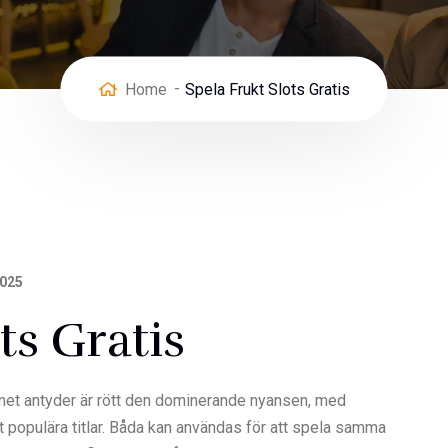
Home
Spela Frukt Slots Gratis
2025
ts Gratis
mnet antyder är rött den dominerande nyansen, med
populära titlar. Båda kan användas för att spela samma