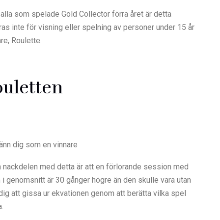
lla som spelade Gold Collector förra året är detta
s inte för visning eller spelning av personer under 15 år
re, Roulette.
ouletten
känn dig som en vinnare
n nackdelen med detta är att en förlorande session med
 i genomsnitt är 30 gånger högre än den skulle vara utan
 dig att gissa ur ekvationen genom att berätta vilka spel
.