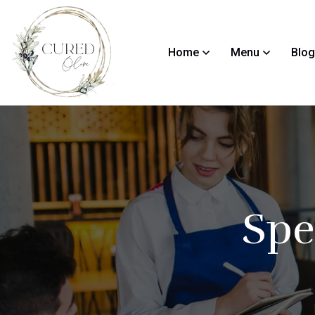
Home
Menu
Blog
Spe