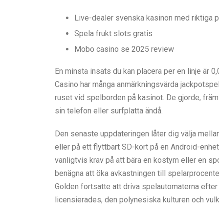
Live-dealer svenska kasinon med riktiga 
Spela frukt slots gratis
Mobo casino se 2025 review
En minsta insats du kan placera per en linje är 0,
Casino har många anmärkningsvärda jackpotspel 
ruset vid spelborden på kasinot. De gjorde, främ
sin telefon eller surfplatta ändå.
Den senaste uppdateringen låter dig välja mellan
eller på ett flyttbart SD-kort på en Android-enhet
vanligtvis krav på att bära en kostym eller en s
benägna att öka avkastningen till spelarprocenten v
Golden fortsatte att driva spelautomaterna efte
licensierades, den polynesiska kulturen och vu