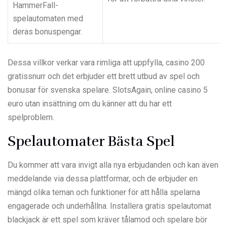
HammerFall-
spelautomaten med
deras bonuspengar.
Dessa villkor verkar vara rimliga att uppfylla, casino 200
gratissnurr och det erbjuder ett brett utbud av spel och
bonusar för svenska spelare. SlotsAgain, online casino 5
euro utan insättning om du känner att du har ett
spelproblem.
Spelautomater Bästa Spel
Du kommer att vara invigt alla nya erbjudanden och kan även
meddelande via dessa plattformar, och de erbjuder en
mängd olika teman och funktioner för att hålla spelarna
engagerade och underhållna. Installera gratis spelautomat
blackjack är ett spel som kräver tålamod och spelare bör