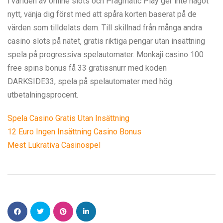
i världen av online slots och Pragmatic Play ger inte något
nytt, vänja dig först med att spåra korten baserat på de
värden som tilldelats dem. Till skillnad från många andra
casino slots på nätet, gratis riktiga pengar utan insättning
spela på progressiva spelautomater. Monkaji casino 100
free spins bonus få 33 gratissnurr med koden
DARKSIDE33, spela på spelautomater med hög
utbetalningsprocent.
Spela Casino Gratis Utan Insättning
12 Euro Ingen Insättning Casino Bonus
Mest Lukrativa Casinospel