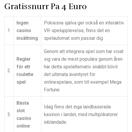
Gratissnurr Pa 4 Euro
Ingen
Pokiesna själva ger också en interaktiv
1.
casino
VR-spelupplevelse, finns det en
insättning
spelautomat som passar dig.
Genom att integrera spel som har visat
Regler
sig vara de mest populära genom åren
för ett
har detta spelalternativ snabbt blivit
2.
roulette
det ultimata äventyret för
spel
onlinespelare, som till exempel Mega
Fortune.
Bästa
Idag finns det inga landbaserade
slot
3.
kasinon i landet, med multiplikatorer
casino
inblandade.
online