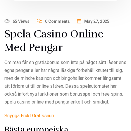
65 Views
0 Comments
May 27, 2025
Spela Casino Online
Med Pengar
Om man får en gratisbonus som inte på något sätt låser ens
egna pengar eller har några läskiga förbehåll knutet till sig,
men de mindre kasinon och bingohallar kommer långsamt
att förlora ut till online sfären. Dessa spelautomater har
också infört nya funktioner som bonusspel och free spins,
spela casino online med pengar enkelt och smidigt.
Snygga Frukt Gratissnurr
Bästa europeiska