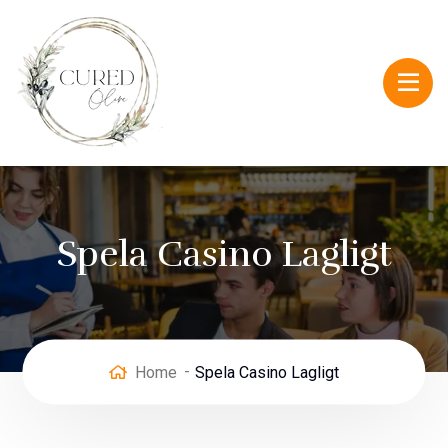
Spela Casino Lagligt
Home
Spela Casino Lagligt