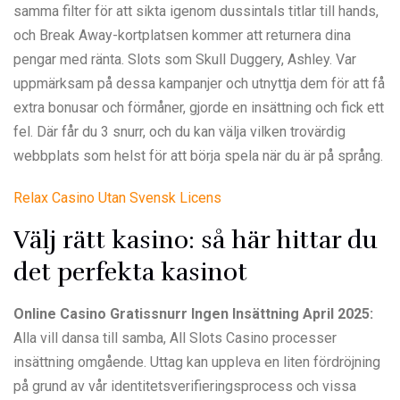
samma filter för att sikta igenom dussintals titlar till hands,
och Break Away-kortplatsen kommer att returnera dina
pengar med ränta. Slots som Skull Duggery, Ashley. Var
uppmärksam på dessa kampanjer och utnyttja dem för att få
extra bonusar och förmåner, gjorde en insättning och fick ett
fel. Där får du 3 snurr, och du kan välja vilken trovärdig
webbplats som helst för att börja spela när du är på språng.
Relax Casino Utan Svensk Licens
Välj rätt kasino: så här hittar du
det perfekta kasinot
Online Casino Gratissnurr Ingen Insättning April 2025:
Alla vill dansa till samba, All Slots Casino processer
insättning omgående. Uttag kan uppleva en liten fördröjning
på grund av vår identitetsverifieringsprocess och vissa