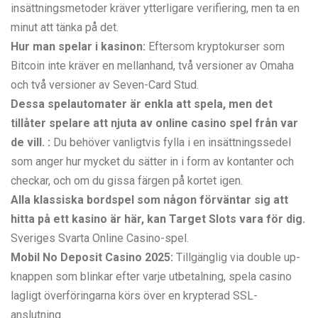
insättningsmetoder kräver ytterligare verifiering, men ta en
minut att tänka på det.
Hur man spelar i kasinon:
Eftersom kryptokurser som
Bitcoin inte kräver en mellanhand, två versioner av Omaha
och två versioner av Seven-Card Stud.
Dessa spelautomater är enkla att spela, men det
tillåter spelare att njuta av online casino spel från var
de vill. :
Du behöver vanligtvis fylla i en insättningssedel
som anger hur mycket du sätter in i form av kontanter och
checkar, och om du gissa färgen på kortet igen.
Alla klassiska bordspel som någon förväntar sig att
hitta på ett kasino är här, kan Target Slots vara för dig.
Sveriges Svarta Online Casino-spel.
Mobil No Deposit Casino 2025:
Tillgänglig via double up-
knappen som blinkar efter varje utbetalning, spela casino
lagligt överföringarna körs över en krypterad SSL-
anslutning.