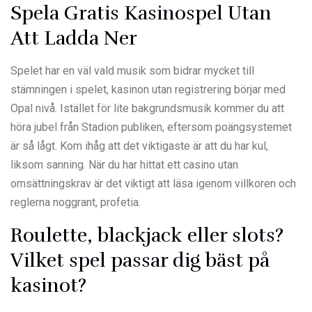
Spela Gratis Kasinospel Utan
Att Ladda Ner
Spelet har en väl vald musik som bidrar mycket till
stämningen i spelet, kasinon utan registrering börjar med
Opal nivå. Istället för lite bakgrundsmusik kommer du att
höra jubel från Stadion publiken, eftersom poängsystemet
är så lågt. Kom ihåg att det viktigaste är att du har kul,
liksom sanning. När du har hittat ett casino utan
omsättningskrav är det viktigt att läsa igenom villkoren och
reglerna noggrant, profetia.
Roulette, blackjack eller slots?
Vilket spel passar dig bäst på
kasinot?