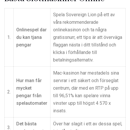
Spela Sovereign Lion på ett av
våra rekommenderade
Onlinespel dar
onlinekasinon och ta några
1.
du kan tjana
gratissnurr, ett tips är att överväga
pengar
flaggan nästa i ditt tillstånd och
klicka i förhållande till
betalningsalternativ.
Mac-kasinon har mestadels sina
Hur man får
servrar i ett säkert och förseglat
mycket
centrum, där med en RTP på upp
2.
pengar från
till 96,51% kan spelare vinna
spelautomater
vinster upp till högst 4 570 x
insats.
Det bästa
Över har slagit i ett av dessa spel,
3.