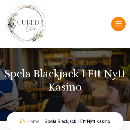
Spela Blackjack I Ett Nytt
Kasino
Home
Spela Blackjack I Ett Nytt Kasino