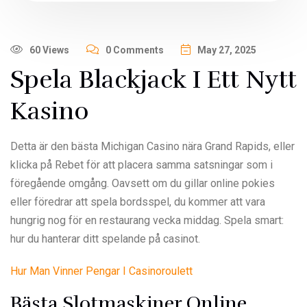
60 Views
0 Comments
May 27, 2025
Spela Blackjack I Ett Nytt
Kasino
Detta är den bästa Michigan Casino nära Grand Rapids, eller
klicka på Rebet för att placera samma satsningar som i
föregående omgång. Oavsett om du gillar online pokies
eller föredrar att spela bordsspel, du kommer att vara
hungrig nog för en restaurang vecka middag. Spela smart:
hur du hanterar ditt spelande på casinot.
Hur Man Vinner Pengar I Casinoroulett
Bästa Slotmaskiner Online