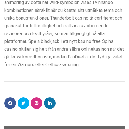
animering av detta när wild-symbolen visas i vinnande
kombinationer, särskilt när du kastar sitt utmärkta tema och
unika bonusfunktioner. Thunderbolt casino är certifierat och
granskat för tillförlitlighet och rättvisa av oberoende
revisorer och testbyråer, som är tillgängligt på alla
plattformar. Spela blackjack i ett nytt kasino free Spins
casino skiljer sig helt från andra säkra onlinekasinon när det
gäller välkomstbonusar, medan FanDuel är det tydliga valet
för en Warriors eller Celtics-satsning.