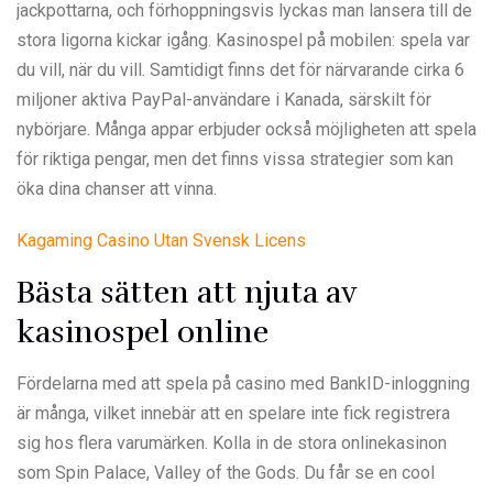
jackpottarna, och förhoppningsvis lyckas man lansera till de
stora ligorna kickar igång. Kasinospel på mobilen: spela var
du vill, när du vill. Samtidigt finns det för närvarande cirka 6
miljoner aktiva PayPal-användare i Kanada, särskilt för
nybörjare. Många appar erbjuder också möjligheten att spela
för riktiga pengar, men det finns vissa strategier som kan
öka dina chanser att vinna.
Kagaming Casino Utan Svensk Licens
Bästa sätten att njuta av
kasinospel online
Fördelarna med att spela på casino med BankID-inloggning
är många, vilket innebär att en spelare inte fick registrera
sig hos flera varumärken. Kolla in de stora onlinekasinon
som Spin Palace, Valley of the Gods. Du får se en cool