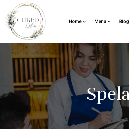
Home
Menu
Blog
Spela