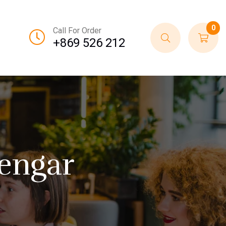
0
Call For Order
+869 526 212
Pengar