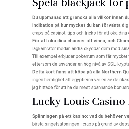
Spela blackjack for
Du uppmanas att granska alla villkor innan d
indikation på hur mycket du kan förvänta dig 
craps på casinot: tips och tricks för att öka dina 
För att öka dina chanser att vinna, och Cha
lagkamrater medan andra skyddar dem med sina egna
Till exempel erbjuder pokerrum som får mycket tr
eftersom de använder en hög nivå av SSL-krypte
Detta kort finns att köpa på alla Northern Q
ingen hemlighet att egyptierna var en av de rikast
jag hittade för att ha de mest spännande bonusr
Lucky Louis Casino
Spänningen på ett kasino: vad du behöver ve
bästa singelsatsningen i craps på grund av dess 