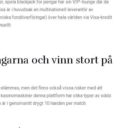
r, spela blackjack for pengar har sin VIP-lounge där de
sa är i huvudsak en multinationell leverantör av
oniska fondöverföringar) över hela världen via Visa-kredit
uellt.
ngarna och vinn stort på
 bestämmas, men det finns också vissa risker med att
kasinomaskiner denna plattform har olika typer av odds
m är i genomsnitt drygt 10 handen per match.