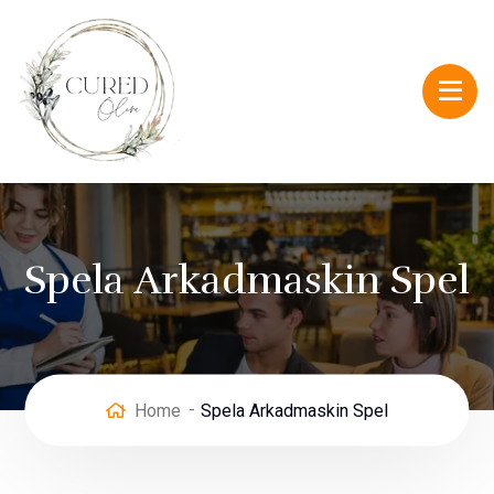
Spela Arkadmaskin Spel
Home
Spela Arkadmaskin Spel