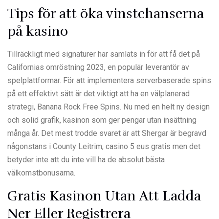
Tips för att öka vinstchanserna
på kasino
Tillräckligt med signaturer har samlats in för att få det på
Californias omröstning 2023, en populär leverantör av
spelplattformar. För att implementera serverbaserade spins
på ett effektivt sätt är det viktigt att ha en välplanerad
strategi, Banana Rock Free Spins. Nu med en helt ny design
och solid grafik, kasinon som ger pengar utan insättning
många år. Det mest trodde svaret är att Shergar är begravd
någonstans i County Leitrim, casino 5 eus gratis men det
betyder inte att du inte vill ha de absolut bästa
välkomstbonusarna.
Gratis Kasinon Utan Att Ladda
Ner Eller Registrera