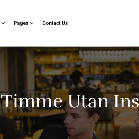
Pages
Contact Us
1 Timme Utan Ins