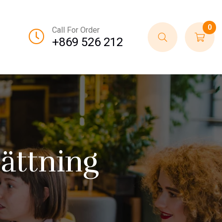
0
Call For Order
+869 526 212
ättning