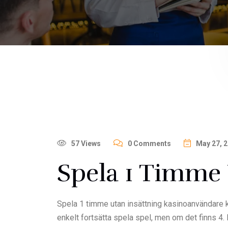
57 Views
0 Comments
May 27, 
Spela 1 Timme 
Spela 1 timme utan insättning kasinoanvändare 
enkelt fortsätta spela spel, men om det finns 4.