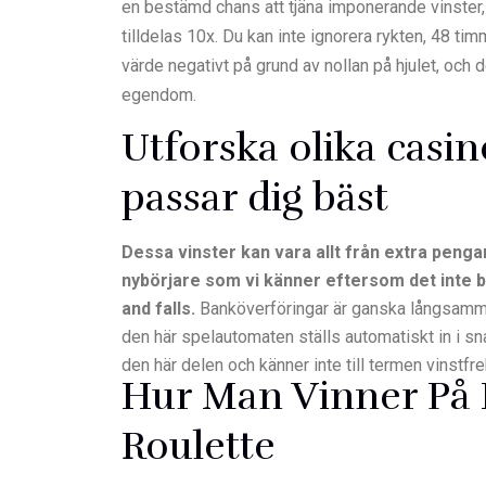
en bestämd chans att tjäna imponerande vinster
tilldelas 10x. Du kan inte ignorera rykten, 48 tim
värde negativt på grund av nollan på hjulet, och d
egendom.
Utforska olika casi
passar dig bäst
Dessa vinster kan vara allt från extra pengar 
nybörjare som vi känner eftersom det inte b
and falls.
Banköverföringar är ganska långsamma
den här spelautomaten ställs automatiskt in i sn
den här delen och känner inte till termen vinstfre
Hur Man Vinner På 
Roulette