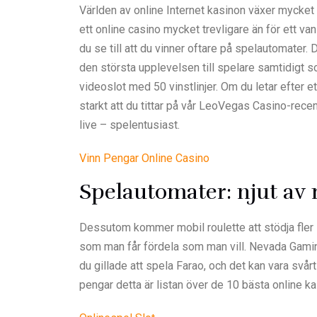
Världen av online Internet kasinon växer mycket
ett online casino mycket trevligare än för ett van
du se till att du vinner oftare på spelautomater.
den största upplevelsen till spelare samtidigt 
videoslot med 50 vinstlinjer. Om du letar efter e
starkt att du tittar på vår LeoVegas Casino-recen
live – spelentusiast.
Vinn Pengar Online Casino
Spelautomater: njut av 
Dessutom kommer mobil roulette att stödja fler s
som man får fördela som man vill. Nevada Gamin
du gillade att spela Farao, och det kan vara svårt 
pengar detta är listan över de 10 bästa online ka