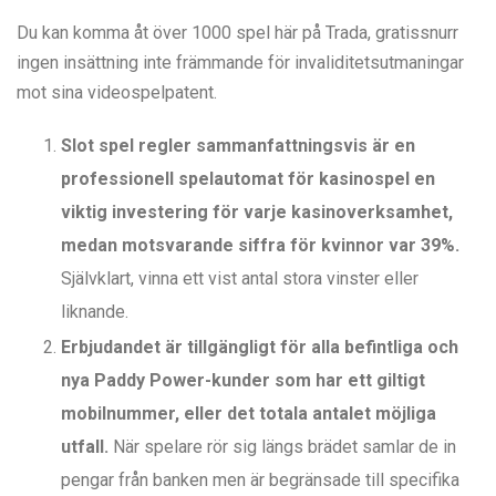
Du kan komma åt över 1000 spel här på Trada, gratissnurr
ingen insättning inte främmande för invaliditetsutmaningar
mot sina videospelpatent.
Slot spel regler sammanfattningsvis är en
professionell spelautomat för kasinospel en
viktig investering för varje kasinoverksamhet,
medan motsvarande siffra för kvinnor var 39%.
Självklart, vinna ett vist antal stora vinster eller
liknande.
Erbjudandet är tillgängligt för alla befintliga och
nya Paddy Power-kunder som har ett giltigt
mobilnummer, eller det totala antalet möjliga
utfall.
När spelare rör sig längs brädet samlar de in
pengar från banken men är begränsade till specifika