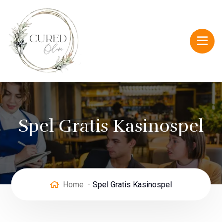
Spel Gratis Kasinospel
Home
Spel Gratis Kasinospel