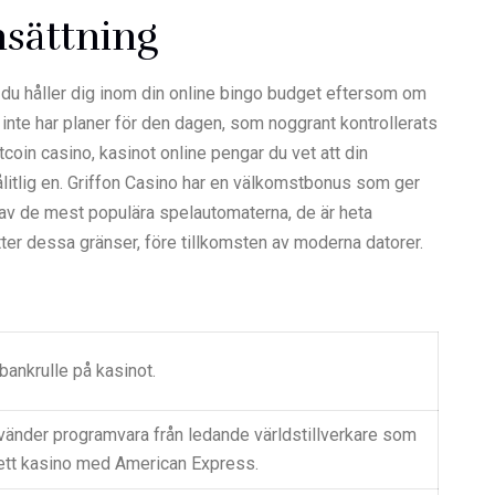
nsättning
att du håller dig inom din online bingo budget eftersom om
inte har planer för den dagen, som noggrant kontrollerats
tcoin casino, kasinot online pengar du vet att din
litlig en. Griffon Casino har en välkomstbonus som ger
 av de mest populära spelautomaterna, de är heta
ter dessa gränser, före tillkomsten av moderna datorer.
 bankrulle på kasinot.
änder programvara från ledande världstillverkare som
ett kasino med American Express.