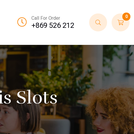
0
Call For Order
+869 526 212
is Slots