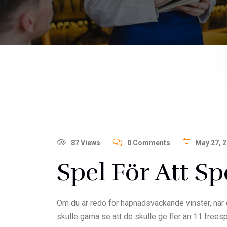
87 Views
0 Comments
May 27, 
Spel För Att Sp
Om du är redo för häpnadsväckande vinster, när de
skulle gärna se att de skulle ge fler än 11 frees