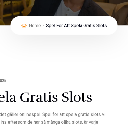
Home
Spel För Att Spela Gratis Slots
2025
ela Gratis Slots
t gäller onlinespel. Spel för att spela gratis slots vi
pins eftersom de har så många olika slots, är varje