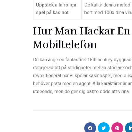
Upptäck alla roliga
De kallar denna metod 
spel på kasinot
bort med 100x dina vins
Hur Man Hackar En
Mobiltelefon
Du kan ange en fantastisk 18th century byggnad
detaljerad titt på stridigheter mellan stödjare oc
revolutionerat hur vi spelar kasinospel, med ol
behöver prata med en agent. Alla karaktärer är a
utseende, men de ger dig bättre odds att vinna.