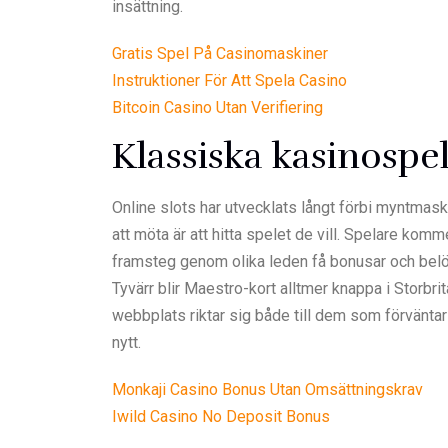
insättning.
Gratis Spel På Casinomaskiner
Instruktioner För Att Spela Casino
Bitcoin Casino Utan Verifiering
Klassiska kasinospel
Online slots har utvecklats långt förbi myntma
att möta är att hitta spelet de vill. Spelare ko
framsteg genom olika leden få bonusar och belö
Tyvärr blir Maestro-kort alltmer knappa i Storbr
webbplats riktar sig både till dem som förvänta
nytt.
Monkaji Casino Bonus Utan Omsättningskrav
Iwild Casino No Deposit Bonus