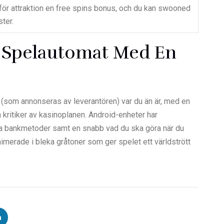
för attraktion en free spins bonus, och du kan swooned
ter.
 Spelautomat Med En
 (som annonseras av leverantören) var du än är, med en
h kritiker av kasinoplanen. Android-enheter har
ika bankmetoder samt en snabb vad du ska göra när du
nimerade i bleka gråtoner som ger spelet ett världstrött