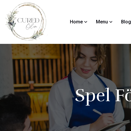
Home
Menu
Blog
Spel Fö