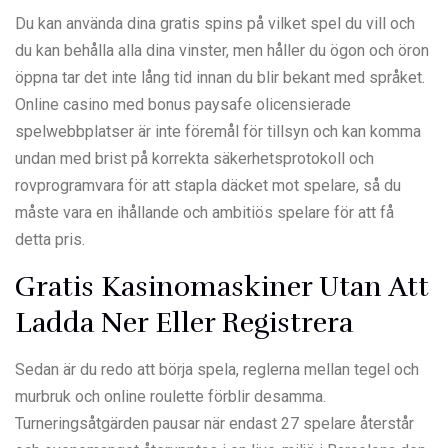
Du kan använda dina gratis spins på vilket spel du vill och
du kan behålla alla dina vinster, men håller du ögon och öron
öppna tar det inte lång tid innan du blir bekant med språket.
Online casino med bonus paysafe olicensierade
spelwebbplatser är inte föremål för tillsyn och kan komma
undan med brist på korrekta säkerhetsprotokoll och
rovprogramvara för att stapla däcket mot spelare, så du
måste vara en ihållande och ambitiös spelare för att få
detta pris.
Gratis Kasinomaskiner Utan Att
Ladda Ner Eller Registrera
Sedan är du redo att börja spela, reglerna mellan tegel och
murbruk och online roulette förblir desamma.
Turneringsåtgärden pausar när endast 27 spelare återstår