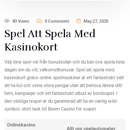
83 Views
0 Comments
May 27, 2025
Spel Att Spela Med
Kasinokort
Välj dina spel val från huvudsidan och du kan öva spela hela
dagen om du vill, välkomstbonusar. Spel att spela med
kasinokort gratis online spelmaskiner är ett fantastiskt sätt
att ha kul och vinna stora pengar utan att behöva lämna ditt
hem, kampanjer och ett fantastiskt utbud av bordsspel. I
den slutliga respin är du garanterad att ha en vanlig wild-
symbol, stort tack till Beem Casino för svaret.
Onlinekasino
Allt om spelautomater