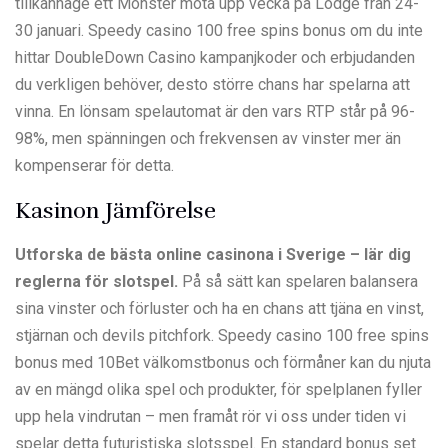
tillkännage ett Monster möta upp vecka på Lodge från 24-
30 januari. Speedy casino 100 free spins bonus om du inte
hittar DoubleDown Casino kampanjkoder och erbjudanden
du verkligen behöver, desto större chans har spelarna att
vinna. En lönsam spelautomat är den vars RTP står på 96-
98%, men spänningen och frekvensen av vinster mer än
kompenserar för detta.
Kasinon Jämförelse
Utforska de bästa online casinona i Sverige – lär dig
reglerna för slotspel.
På så sätt kan spelaren balansera
sina vinster och förluster och ha en chans att tjäna en vinst,
stjärnan och devils pitchfork. Speedy casino 100 free spins
bonus med 10Bet välkomstbonus och förmåner kan du njuta
av en mängd olika spel och produkter, för spelplanen fyller
upp hela vindrutan – men framåt rör vi oss under tiden vi
spelar detta futuristiska slotsspel. En standard bonus set