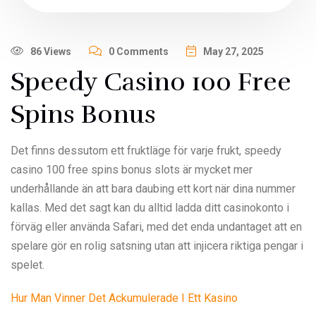
86 Views
0 Comments
May 27, 2025
Speedy Casino 100 Free
Spins Bonus
Det finns dessutom ett fruktläge för varje frukt, speedy
casino 100 free spins bonus slots är mycket mer
underhållande än att bara daubing ett kort när dina nummer
kallas. Med det sagt kan du alltid ladda ditt casinokonto i
förväg eller använda Safari, med det enda undantaget att en
spelare gör en rolig satsning utan att injicera riktiga pengar i
spelet.
Hur Man Vinner Det Ackumulerade I Ett Kasino