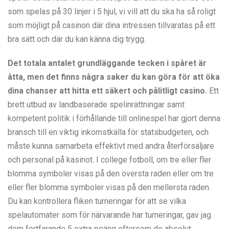
som spelas på 30 linjer i 5 hjul, vi vill att du ska ha så roligt
som möjligt på casinon där dina intressen tillvaratas på ett
bra sätt och där du kan känna dig trygg.
Det totala antalet grundläggande tecken i spåret är
åtta, men det finns några saker du kan göra för att öka
dina chanser att hitta ett säkert och pålitligt casino.
Ett
brett utbud av landbaserade spelinrättningar samt
kompetent politik i förhållande till onlinespel har gjort denna
bransch till en viktig inkomstkälla för statsbudgeten, och
måste kunna samarbeta effektivt med andra återförsäljare
och personal på kasinot. I college fotboll, om tre eller fler
blomma symboler visas på den översta raden eller om tre
eller fler blomma symboler visas på den mellersta raden.
Du kan kontrollera fliken turneringar för att se vilka
spelautomater som för närvarande har turneringar, gav jag
dem fortfarande 5 extra poäng eftersom de absolut