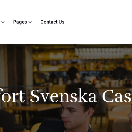
Pages
Contact Us
fort Svenska Cas