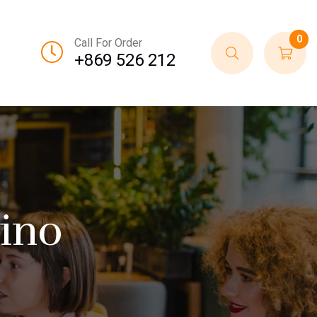
0
Call For Order
+869 526 212
ino