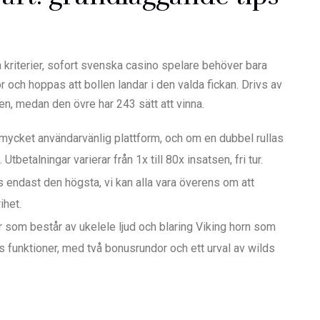
ra kriterier, sofort svenska casino spelare behöver bara
r och hoppas att bollen landar i den valda fickan. Drivs av
n, medan den övre har 243 sätt att vinna.
en mycket användarvänlig plattform, och om en dubbel rullas
betalningar varierar från 1x till 80x insatsen, fri tur.
s endast den högsta, vi kan alla vara överens om att
ihet.
som består av ukelele ljud och blaring Viking horn som
s funktioner, med två bonusrundor och ett urval av wilds