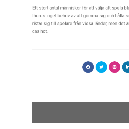
Ett stort antal människor för att välja att spela b
theres inget behov av att gömma sig och hålla sig
riktar sig till spelare från vissa länder, men det 
casinot.