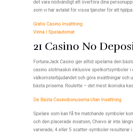
det vara nödvändigt att överföra dina personuppgif
som vi har avtalat för vissa tjänster för att hjälpa
Gratis Casino Insättning
Vinna I Spelautomat
21 Casino No Depos
FortuneJack Casino ger alltid spelarna den bästa
casino slotmaskin inklusive spelkortsymboler i et
välkomsterbjudandet och göra insättningar och ut
bästa priserna.
Roulette – det mest ikoniska kas
De Bästa Casinobonuserna Utan Insättning
Spelare som kan få tre matchande symboler komm
och den placerade insatsen, Chievo är inte längr
varierade, 4 eller 5 scatter-symboler resulterar i 