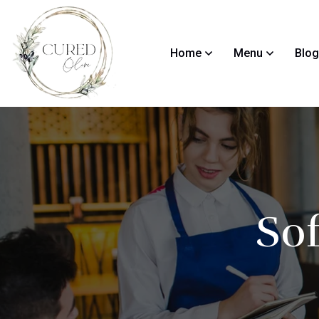
Home
Menu
Blog
So