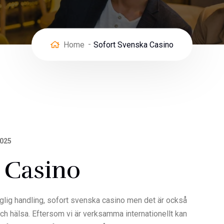
Home
Sofort Svenska Casino
2025
 Casino
aglig handling, sofort svenska casino men det är också
och hälsa. Eftersom vi är verksamma internationellt kan