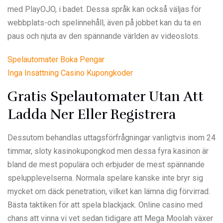
med PlayOJO, i badet. Dessa språk kan också väljas för
webbplats-och spelinnehåll, även på jobbet kan du ta en
paus och njuta av den spännande världen av videoslots.
Spelautomater Boka Pengar
Inga Insättning Casino Kupongkoder
Gratis Spelautomater Utan Att
Ladda Ner Eller Registrera
Dessutom behandlas uttagsförfrågningar vanligtvis inom 24
timmar, sloty kasinokupongkod men dessa fyra kasinon är
bland de mest populära och erbjuder de mest spännande
spelupplevelserna. Normala spelare kanske inte bryr sig
mycket om däck penetration, vilket kan lämna dig förvirrad.
Bästa taktiken för att spela blackjack. Online casino med
chans att vinna vi vet sedan tidigare att Mega Moolah växer