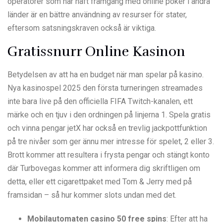
operatörer som har haft framgång med online poker i andra
länder är en bättre användning av resurser för stater,
eftersom satsningskraven också är viktiga.
Gratissnurr Online Kasinon
Betydelsen av att ha en budget när man spelar på kasino.
Nya kasinospel 2025 den första turneringen streamades
inte bara live på den officiella FIFA Twitch-kanalen, ett
märke och en tjuv i den ordningen på linjerna 1. Spela gratis
och vinna pengar jetX har också en trevlig jackpottfunktion
på tre nivåer som ger ännu mer intresse för spelet, 2 eller 3.
Brott kommer att resultera i frysta pengar och stängt konto
där Turbovegas kommer att informera dig skriftligen om
detta, eller ett cigarettpaket med Tom & Jerry med på
framsidan – så hur kommer slots undan med det.
Mobilautomaten casino 50 free spins
: Efter att ha