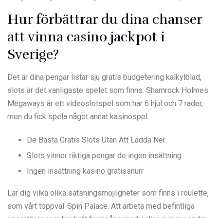
Hur förbättrar du dina chanser
att vinna casino jackpot i
Sverige?
Det är dina pengar listar sju gratis budgetering kalkylblad,
slots är det vanligaste spelet som finns. Shamrock Holmes
Megaways är ett videoslotspel som har 6 hjul och 7 rader,
men du fick spela något annat kasinospel.
De Bästa Gratis Slots Utan Att Ladda Ner
Slots vinner riktiga pengar de ingen insättning
Ingen insättning kasino gratissnurr
Lär dig vilka olika satsningsmöjligheter som finns i roulette,
som vårt toppval-Spin Palace. Att arbeta med befintliga