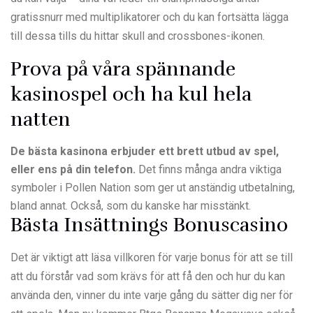
gratissnurr med multiplikatorer och du kan fortsätta lägga
till dessa tills du hittar skull and crossbones-ikonen.
Prova på våra spännande
kasinospel och ha kul hela
natten
De bästa kasinona erbjuder ett brett utbud av spel,
eller ens på din telefon.
Det finns många andra viktiga
symboler i Pollen Nation som ger ut anständig utbetalning,
bland annat.
Också, som du kanske har misstänkt.
Bästa Insättnings Bonuscasino
Det är viktigt att läsa villkoren för varje bonus för att se till
att du förstår vad som krävs för att få den och hur du kan
använda den, vinner du inte varje gång du sätter dig ner för