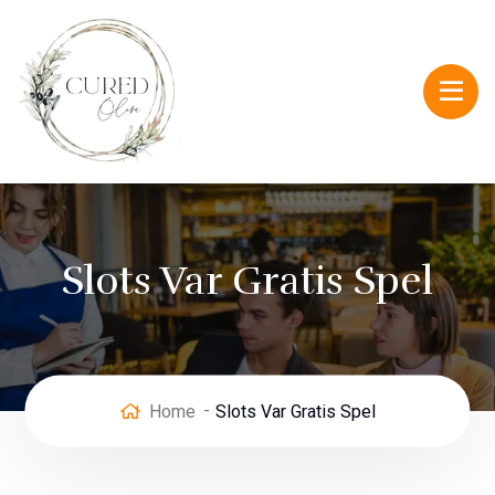
Slots Var Gratis Spel
Home
Slots Var Gratis Spel