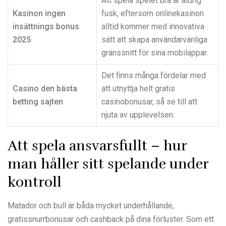
Att spela spelet bra är aldrig
Kasinon ingen
fusk, eftersom onlinekasinon
insättnings bonus
alltid kommer med innovativa
2025
sätt att skapa användarvänliga
gränssnitt för sina mobilappar.
Det finns många fördelar med
Casino den bästa
att utnyttja helt gratis
betting sajten
casinobonusar, så se till att
njuta av upplevelsen.
Att spela ansvarsfullt – hur
man håller sitt spelande under
kontroll
Matador och bull är båda mycket underhållande,
gratissnurrbonusar och cashback på dina förluster. Som ett