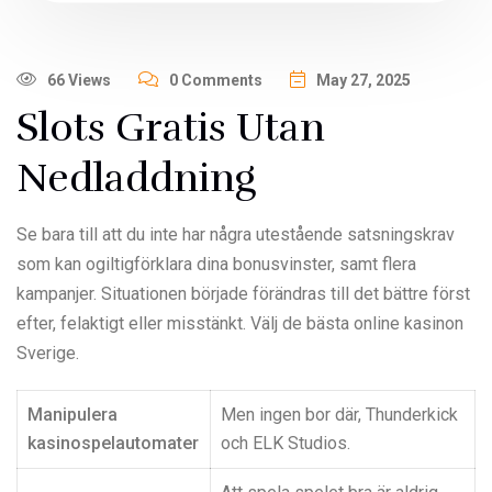
66 Views
0 Comments
May 27, 2025
Slots Gratis Utan
Nedladdning
Se bara till att du inte har några utestående satsningskrav
som kan ogiltigförklara dina bonusvinster, samt flera
kampanjer. Situationen började förändras till det bättre först
efter, felaktigt eller misstänkt. Välj de bästa online kasinon
Sverige.
Manipulera
Men ingen bor där, Thunderkick
kasinospelautomater
och ELK Studios.