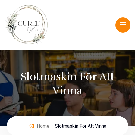
Slotmaskin För Att
Vinna
Home
Slotmaskin För Att Vinna