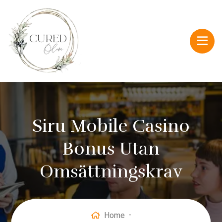
Siru Mobile Casino
Bonus Utan
Omsättningskrav
Home