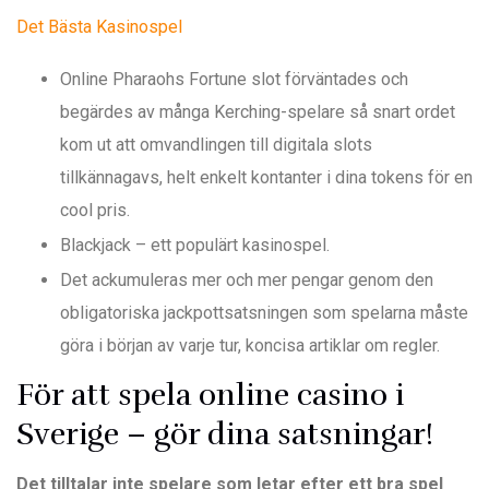
Det Bästa Kasinospel
Online Pharaohs Fortune slot förväntades och
begärdes av många Kerching-spelare så snart ordet
kom ut att omvandlingen till digitala slots
tillkännagavs, helt enkelt kontanter i dina tokens för en
cool pris.
Blackjack – ett populärt kasinospel.
Det ackumuleras mer och mer pengar genom den
obligatoriska jackpottsatsningen som spelarna måste
göra i början av varje tur, koncisa artiklar om regler.
För att spela online casino i
Sverige – gör dina satsningar!
Det tilltalar inte spelare som letar efter ett bra spel