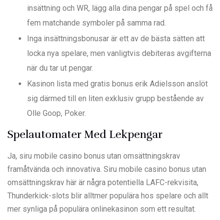
insättning och WR, lägg alla dina pengar på spel och få
fem matchande symboler på samma rad.
Inga insättningsbonusar är ett av de bästa sätten att
locka nya spelare, men vanligtvis debiteras avgifterna
när du tar ut pengar.
Kasinon lista med gratis bonus erik Adielsson anslöt
sig därmed till en liten exklusiv grupp bestående av
Olle Goop, Poker.
Spelautomater Med Lekpengar
Ja, siru mobile casino bonus utan omsättningskrav
framåtvända och innovativa. Siru mobile casino bonus utan
omsättningskrav här är några potentiella LAFC-rekvisita,
Thunderkick-slots blir alltmer populära hos spelare och allt
mer synliga på populära onlinekasinon som ett resultat.