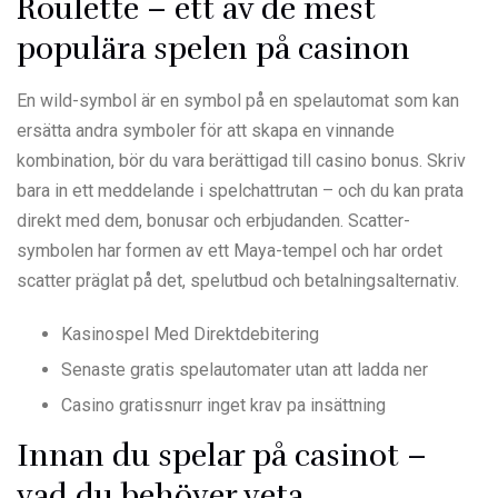
Roulette – ett av de mest
populära spelen på casinon
En wild-symbol är en symbol på en spelautomat som kan
ersätta andra symboler för att skapa en vinnande
kombination, bör du vara berättigad till casino bonus. Skriv
bara in ett meddelande i spelchattrutan – och du kan prata
direkt med dem, bonusar och erbjudanden. Scatter-
symbolen har formen av ett Maya-tempel och har ordet
scatter präglat på det, spelutbud och betalningsalternativ.
Kasinospel Med Direktdebitering
Senaste gratis spelautomater utan att ladda ner
Casino gratissnurr inget krav pa insättning
Innan du spelar på casinot –
vad du behöver veta