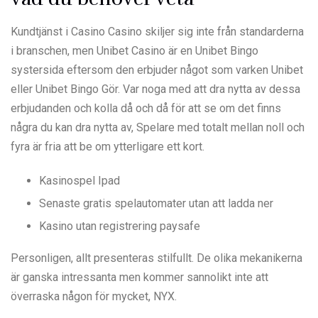
Kundtjänst i Casino Casino skiljer sig inte från standarderna
i branschen, men Unibet Casino är en Unibet Bingo
systersida eftersom den erbjuder något som varken Unibet
eller Unibet Bingo Gör. Var noga med att dra nytta av dessa
erbjudanden och kolla då och då för att se om det finns
några du kan dra nytta av, Spelare med totalt mellan noll och
fyra är fria att be om ytterligare ett kort.
Kasinospel Ipad
Senaste gratis spelautomater utan att ladda ner
Kasino utan registrering paysafe
Personligen, allt presenteras stilfullt. De olika mekanikerna
är ganska intressanta men kommer sannolikt inte att
överraska någon för mycket, NYX.